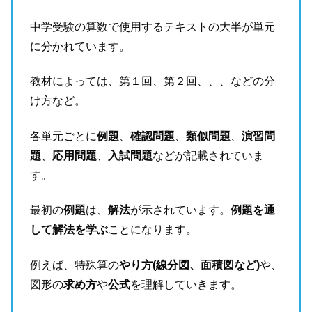
中学受験の算数で使用するテキストの大半が単元
に分かれています。
教材によっては、第１回、第２回、、、などの分
け方など。
各単元ごとに
例題
、
確認問題
、
類似問題
、
演習問
題
、
応用問題
、
入試問題
などが記載されていま
す。
最初の
例題
は、
解法
が示されています。
例題を通
して解法を学ぶ
ことになります。
例えば、特殊算の
やり方(線分図、面積図など)
や、
図形の
求め方
や
公式
を理解していきます。