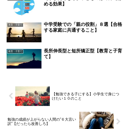
める効果】
中学受験での「親の役割」８選【合格
教育・子育て
する家庭に共通すること】
長所伸長型と短所矯正型【教育と子育
教育・子育て
て】
【勉強できる子にする】小学生で身につ
けたい１０のこと
勉強の成績が上がらない人間の”６大言い
訳”【だったら改善しろ】