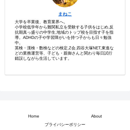
まねこ
大学を卒業後、教育業界へ。
小学校低学年から難関私立を受験する子供をはじめ,反
抗期真っ盛りの中学生,地域のトップ校を目指す子を指
導。ADHDの子や学習障がいを持つ子からも日々勉強
中。
英検・漢検・数検などの検定,Z会,四谷大塚NET,東進な
どの業務運営等、子ども・親御さんと関わり毎日試行
錯誤しながら生活しています。
Home
About
プライバシーポリシー