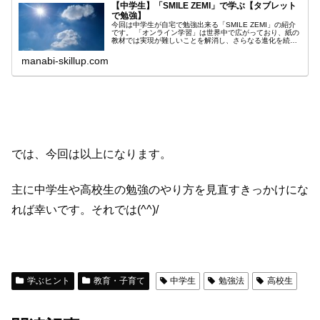
【中学生】「SMILE ZEMI」で学ぶ【タブレット
で勉強】
今回は中学生が自宅で勉強出来る「SMILE ZEMI」の紹介
です。 「オンライン学習」は世界中で広がっており、紙の
教材では実現が難しいことを解消し、さらなる進化を続け
ています。
manabi-skillup.com
では、今回は以上になります。
主に中学生や高校生の勉強のやり方を見直すきっかけにな
れば幸いです。それでは(^^)/
学ぶヒント
教育・子育て
中学生
勉強法
高校生