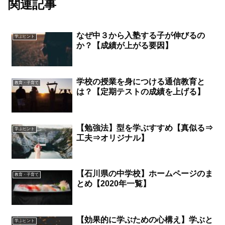
関連記事
なぜ中３から入塾する子が伸びるの
学ぶヒント
か？【成績が上がる要因】
学校の授業を身につける通信教育と
教育・子育て
は？【定期テストの成績を上げる】
【勉強法】型を学ぶすすめ【真似る⇒
学ぶヒント
工夫⇒オリジナル】
【石川県の中学校】ホームページのま
教育・子育て
とめ【2020年一覧】
【効果的に学ぶための心構え】学ぶと
学ぶヒント