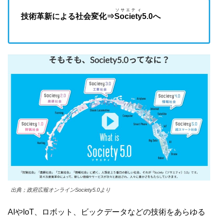
ソサエティ
技術革新による社会変化⇒
Society
5.0へ
出典；政府広報オンラインSociety5.0より
AIやIoT、ロボット、ビックデータなどの技術をあらゆる