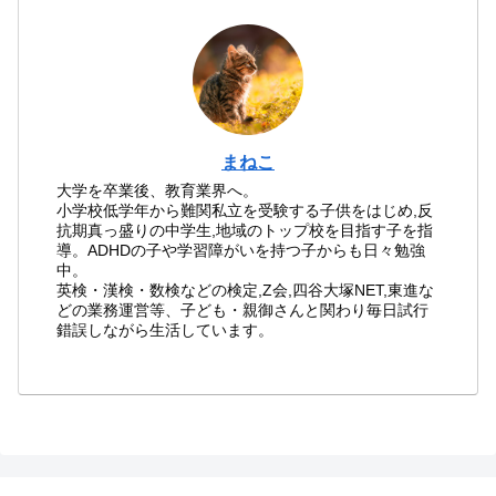
まねこ
大学を卒業後、教育業界へ。
小学校低学年から難関私立を受験する子供をはじめ,反
抗期真っ盛りの中学生,地域のトップ校を目指す子を指
導。ADHDの子や学習障がいを持つ子からも日々勉強
中。
英検・漢検・数検などの検定,Z会,四谷大塚NET,東進な
どの業務運営等、子ども・親御さんと関わり毎日試行
錯誤しながら生活しています。