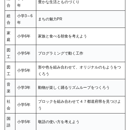
豊かな生活とものづくり
合
年
総
小学3～6
まちの魅力PR
合
年
家
小学6年
家族と食べる朝食を考えよう
庭
図
小学5年
プログラミングで動く工作
工
図
形や色を組み合わせて、オリジナルのもようをつ
小学5年
工
くろう
音
小学3年
動物が楽しく踊るリズムループをつくろう
楽
社
ブロックを組み合わせて４７都道府県を見つけよ
小学5年
会
う
国
小学5年
敬語の使い方を考えよう
語