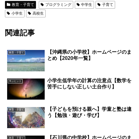
教育・子育て
プログラミング
中学生
子育て
小学生
高校生
関連記事
【沖縄県の小学校】ホームページのま
教育・子育て
とめ【2020年一覧】
小学生低学年の計算の注意点【数学を
学ぶヒント
苦手にしない正しい土台作り】
【子どもを預ける親へ】学童と塾は違
教育・子育て
う【勉強・遊び・学び】
【石川県の中学校】ホームページのま
教育・子育て