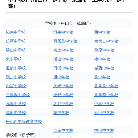
郡）
学校名（松山市・砥部町）
拓南中学校
垣生中学校
西中学校
雄新中学校
興居島中学校
南第二中学校
勝山中学校
余土中学校
桑原中学校
東中学校
湯山中学校
椿中学校
道後中学校
日浦中学校
城西中学校
鴨川中学校
旭中学校
北中学校
内宮中学校
久米中学校
北条北中学校
三津浜中学校
小野中学校
北条南中学校
高浜中学校
久谷中学校
中島中学校
津田中学校
南中学校
砥部中学校
松山西中等教育学校
港南中学校
中山中学校
学校名（伊予市）