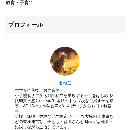
教育・子育て
プロフィール
まねこ
大学を卒業後、教育業界へ。
小学校低学年から難関私立を受験する子供をはじめ,反
抗期真っ盛りの中学生,地域のトップ校を目指す子を指
導。ADHDの子や学習障がいを持つ子からも日々勉強
中。
英検・漢検・数検などの検定,Z会,四谷大塚NET,東進な
どの業務運営等、子ども・親御さんと関わり毎日試行
錯誤しながら生活しています。