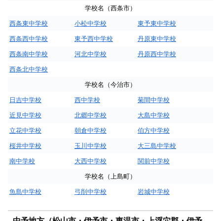
学校名（西条市）
西条東中学校
小松中学校
東予東中学校
西条西中学校
東予西中学校
丹原東中学校
西条南中学校
河北中学校
丹原西中学校
西条北中学校
学校名（今治市）
日吉中学校
西中学校
菊間中学校
近見中学校
北郷中学校
大島中学校
立花中学校
朝倉中学校
伯方中学校
桜井中学校
玉川中学校
大三島中学校
南中学校
大西中学校
関前中学校
学校名（上島町）
魚島中学校
弓削中学校
岩城中学校
中予地方（松山市・伊予市・東温市・上浮穴郡・伊予