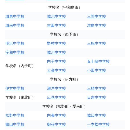
学校名（宇和島市）
城東中学校
城北中学校
三間中学校
城南中学校
吉田中学校
津島中学校
学校名（西予市）
明浜中学校
野村中学校
三瓶中学校
宇和中学校
城川中学校
内子中学校
五十崎中学校
学校名（内子町）
大瀬中学校
小田中学校
学校名（伊方町）
伊方中学校
瀬戸中学校
三崎中学校
学校名（鬼北町）
広見中学校
日吉中学校
学校名（松野町・愛南町）
松野中学校
内海中学校
城辺中学校
篠山中学校
御荘中学校
一本松中学校