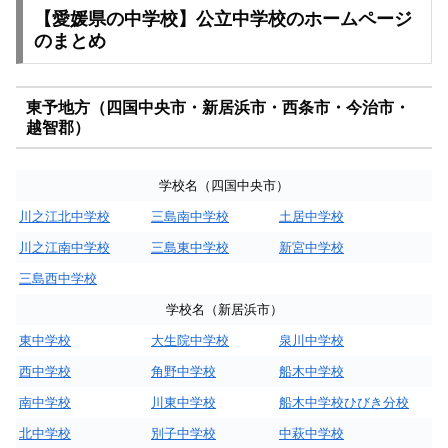
【愛媛県の中学校】公立中学校のホームページ
のまとめ
東予地方（四国中央市・新居浜市・西条市・今治市・
越智郡）
学校名（四国中央市）
川之江北中学校
三島南中学校
土居中学校
川之江南中学校
三島東中学校
新宮中学校
三島西中学校
学校名（新居浜市）
東中学校
大生院中学校
泉川中学校
西中学校
角野中学校
船木中学校
南中学校
川東中学校
船木中学校ひびき分校
北中学校
別子中学校
中萩中学校