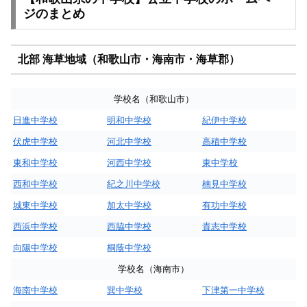
ジのまとめ
北部 海草地域（和歌山市・海南市・海草郡）
学校名（和歌山市）
日進中学校
明和中学校
紀伊中学校
伏虎中学校
河北中学校
高積中学校
東和中学校
河西中学校
東中学校
西和中学校
紀之川中学校
楠見中学校
城東中学校
加太中学校
有功中学校
西浜中学校
西脇中学校
貴志中学校
向陽中学校
桐蔭中学校
学校名（海南市）
海南中学校
巽中学校
下津第一中学校