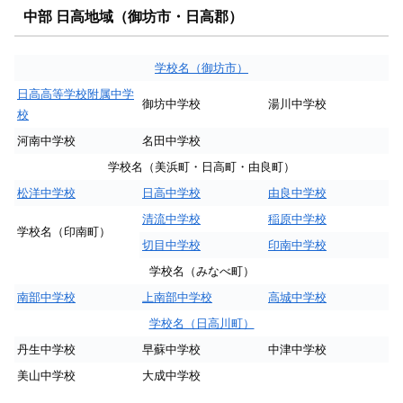
中部 日高地域（御坊市・日高郡）
学校名（御坊市）
日高高等学校附属中学
御坊中学校
湯川中学校
校
河南中学校
名田中学校
学校名（美浜町・日高町・由良町）
松洋中学校
日高中学校
由良中学校
清流中学校
稲原中学校
学校名（印南町）
切目中学校
印南中学校
学校名（みなべ町）
南部中学校
上南部中学校
高城中学校
学校名（日高川町）
丹生中学校
早蘇中学校
中津中学校
美山中学校
大成中学校