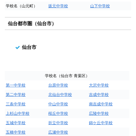
学校名（山元町）
坂元中学校
山下中学校
仙台都市圏（仙台市）
仙台市
学校名（仙台市 青葉区）
第一中学校
台原中学校
大沢中学校
第二中学校
北仙台中学校
吉成中学校
三条中学校
中山中学校
南吉成中学校
上杉山中学校
桜丘中学校
広陵中学校
五城中学校
折立中学校
錦ケ丘中学校
五橋中学校
広瀬中学校