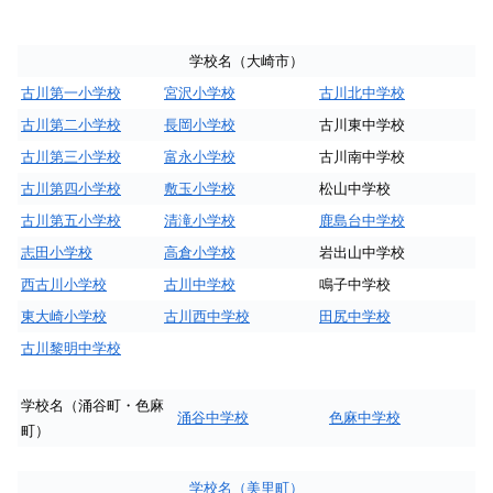
学校名（大崎市）
古川第一小学校
宮沢小学校
古川北中学校
古川第二小学校
長岡小学校
古川東中学校
古川第三小学校
富永小学校
古川南中学校
古川第四小学校
敷玉小学校
松山中学校
古川第五小学校
清滝小学校
鹿島台中学校
志田小学校
高倉小学校
岩出山中学校
西古川小学校
古川中学校
鳴子中学校
東大崎小学校
古川西中学校
田尻中学校
古川黎明中学校
学校名（涌谷町・色麻
涌谷中学校
色麻中学校
町）
学校名（美里町）