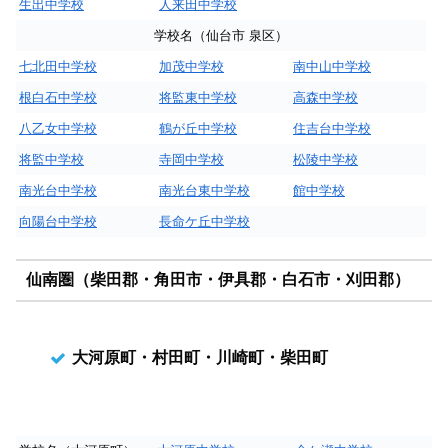
生出中学校
人来田中学校
学校名（仙台市 泉区）
七北田中学校
加茂中学校
南中山中学校
根白石中学校
将監東中学校
高森中学校
八乙女中学校
鶴が丘中学校
住吉台中学校
将監中学校
寺岡中学校
松陵中学校
南光台中学校
南光台東中学校
館中学校
向陽台中学校
長命ケ丘中学校
仙南圏（柴田郡・角田市・伊具郡・白石市・刈田郡）
大河原町・村田町・川崎町・柴田町