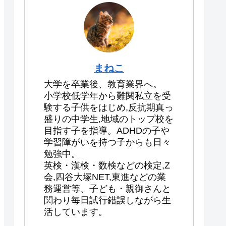
まねこ
大学を卒業後、教育業界へ。
小学校低学年から難関私立を受
験する子供をはじめ,反抗期真っ
盛りの中学生,地域のトップ校を
目指す子を指導。ADHDの子や
学習障がいを持つ子からも日々
勉強中。
英検・漢検・数検などの検定,Z
会,四谷大塚NET,東進などの業
務運営等、子ども・親御さんと
関わり毎日試行錯誤しながら生
活しています。